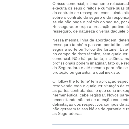
O risco comercial, intimamente relacion
executa os seus direitos e cumpre suas o
do contrato de resseguro, constituindo si
sobre o contrato de seguro e de responsa
se ele não paga o prêmio do seguro, por
Ressegurador exija a prestação pertinent
resseguro, de natureza diversa daquele p
Nessa mesma linha de abordagem, determ
resseguro também passam por tal limitaçã
seguir a sorte ou 'follow the fortune'. Est
no campo do risco técnico, sem qualquer i
comercial. Não há, portanto, incidência
profissionais podem imaginar, fato que re
da Seguradora e até mesmo para não se e
proteção ou garantia, a qual inexiste.
O 'follow the fortune' tem aplicação especí
resolvendo toda e qualquer situação de con
as partes contratantes, o que seria inexeq
hermenêutica, cabe registrar. Novos para
necessitando não só de atenção concen
delimitação dos respectivos campos de at
não gerarem falsas idéias de garantia e 
as Seguradoras.