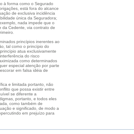
ado à forma como o Segurado
brigações, está fora do alcance
tuação de exclusiva incidência
bilidade única da Seguradora;
 exemplo, nada impede que o
e da Cedente, via contrato de
rimeiro.
inados princípios inerentes ao
o, tal como o princípio do
e princípio atua exclusivamente
nterferência do risco
 maximizada como determinados
quer especial atenção por parte
scorar em falsa idéia de
fica e limitada portanto, não
flito que possa existir entre
uível se diferente a
digmas, portanto, e todos eles
trada, como também de
uação e significado, de modo a
repercutindo em prejuízo para