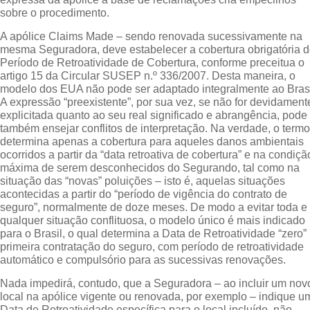
sobre o procedimento.
A apólice Claims Made – sendo renovada sucessivamente na
mesma Seguradora, deve estabelecer a cobertura obrigatória 
Período de Retroatividade de Cobertura, conforme preceitua o
artigo 15 da Circular SUSEP n.º 336/2007. Desta maneira, o
modelo dos EUA não pode ser adaptado integralmente ao Brasi
A expressão “preexistente”, por sua vez, se não for devidament
explicitada quanto ao seu real significado e abrangência, pode
também ensejar conflitos de interpretação. Na verdade, o termo
determina apenas a cobertura para aqueles danos ambientais
ocorridos a partir da “data retroativa de cobertura” e na condiçã
máxima de serem desconhecidos do Segurando, tal como na
situação das “novas” poluições – isto é, aquelas situações
acontecidas a partir do “período de vigência do contrato de
seguro”, normalmente de doze meses. De modo a evitar toda e
qualquer situação conflituosa, o modelo único é mais indicado
para o Brasil, o qual determina a Data de Retroatividade “zero”
primeira contratação do seguro, com período de retroatividade
automático e compulsório para as sucessivas renovações.
Nada impedirá, contudo, que a Seguradora – ao incluir um nov
local na apólice vigente ou renovada, por exemplo – indique u
Data de Retroatividade específica para o local incluído, não