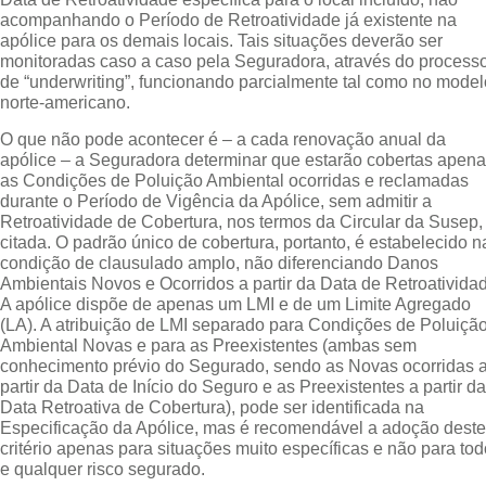
acompanhando o Período de Retroatividade já existente na
apólice para os demais locais. Tais situações deverão ser
monitoradas caso a caso pela Seguradora, através do process
de “underwriting”, funcionando parcialmente tal como no model
norte-americano.
O que não pode acontecer é – a cada renovação anual da
apólice – a Seguradora determinar que estarão cobertas apen
as Condições de Poluição Ambiental ocorridas e reclamadas
durante o Período de Vigência da Apólice, sem admitir a
Retroatividade de Cobertura, nos termos da Circular da Susep, 
citada. O padrão único de cobertura, portanto, é estabelecido n
condição de clausulado amplo, não diferenciando Danos
Ambientais Novos e Ocorridos a partir da Data de Retroativida
A apólice dispõe de apenas um LMI e de um Limite Agregado
(LA). A atribuição de LMI separado para Condições de Poluiçã
Ambiental Novas e para as Preexistentes (ambas sem
conhecimento prévio do Segurado, sendo as Novas ocorridas 
partir da Data de Início do Seguro e as Preexistentes a partir da
Data Retroativa de Cobertura), pode ser identificada na
Especificação da Apólice, mas é recomendável a adoção deste
critério apenas para situações muito específicas e não para tod
e qualquer risco segurado.