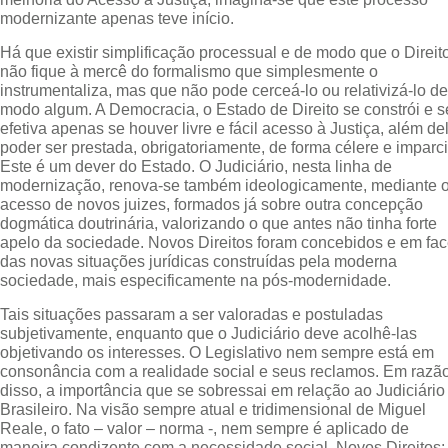
modernizante apenas teve início.
Há que existir simplificação processual e de modo que o Direit
não fique à mercê do formalismo que simplesmente o
instrumentaliza, mas que não pode cerceá-lo ou relativizá-lo de
modo algum. A Democracia, o Estado de Direito se constrói e s
efetiva apenas se houver livre e fácil acesso à Justiça, além de
poder ser prestada, obrigatoriamente, de forma célere e imparci
Este é um dever do Estado. O Judiciário, nesta linha de
modernização, renova-se também ideologicamente, mediante 
acesso de novos juizes, formados já sobre outra concepção
dogmática doutrinária, valorizando o que antes não tinha forte
apelo da sociedade. Novos Direitos foram concebidos e em fa
das novas situações jurídicas construídas pela moderna
sociedade, mais especificamente na pós-modernidade.
Tais situações passaram a ser valoradas e postuladas
subjetivamente, enquanto que o Judiciário deve acolhê-las
objetivando os interesses. O Legislativo nem sempre está em
consonância com a realidade social e seus reclamos. Em razã
disso, a importância que se sobressai em relação ao Judiciário
Brasileiro. Na visão sempre atual e tridimensional de Miguel
Reale, o fato – valor – norma -, nem sempre é aplicado de
maneira condizente com a necessidade social. Novos Direitos: