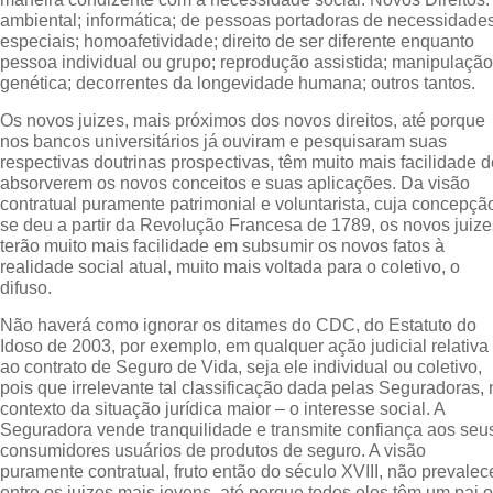
ambiental; informática; de pessoas portadoras de necessidade
especiais; homoafetividade; direito de ser diferente enquanto
pessoa individual ou grupo; reprodução assistida; manipulação
genética; decorrentes da longevidade humana; outros tantos.
Os novos juizes, mais próximos dos novos direitos, até porque
nos bancos universitários já ouviram e pesquisaram suas
respectivas doutrinas prospectivas, têm muito mais facilidade d
absorverem os novos conceitos e suas aplicações. Da visão
contratual puramente patrimonial e voluntarista, cuja concepçã
se deu a partir da Revolução Francesa de 1789, os novos juize
terão muito mais facilidade em subsumir os novos fatos à
realidade social atual, muito mais voltada para o coletivo, o
difuso.
Não haverá como ignorar os ditames do CDC, do Estatuto do
Idoso de 2003, por exemplo, em qualquer ação judicial relativa
ao contrato de Seguro de Vida, seja ele individual ou coletivo,
pois que irrelevante tal classificação dada pelas Seguradoras, 
contexto da situação jurídica maior – o interesse social. A
Seguradora vende tranquilidade e transmite confiança aos seu
consumidores usuários de produtos de seguro. A visão
puramente contratual, fruto então do século XVIII, não prevalec
entre os juizes mais jovens, até porque todos eles têm um pai 