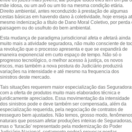
mãe idosa, ou um avô ou um tio na mesma condição etária.
Direito ambiental, antes reconduzido à prestação de algumas
cestas básicas em havendo dano à coletividade, hoje enseja a
mesmo indenização a título de Dano Moral Coletivo, por perda
paisagem ou do usufruto do bem ambiental.
Esta mudança de paradigma jurisdicional afeta e afetará ainda
muito mais a atividade seguradora, não muito consciente de to
a revolução que o processo apresenta e que se expandirá de
maneira exponencial em curto espaço de tempo. Não só o
progresso tecnológico, o melhor acesso à justiça, os novos
riscos, mas também a nova postura do Judiciário produzirá
variações na intensidade e até mesmo na frequencia dos
sinistros deste mercado.
Tais situações requerem maior especialização das Seguradora
com a oferta de produtos muito mais elaborados técnica e
juridicamente apreciados. Essa movimentação da intensidade
dos sinistros pode e deve também ser compensada, além da
especialização requerida, pela negociação de contratos de
resseguro bem ajustados. Não temos, grosso modo, fenômeno
naturais que possam afetar produções inteiras de Seguradoras
mas o ‘furacão’ representado pela modernização do Poder
Judiciário Nacional, certamente poderá provocar perdas